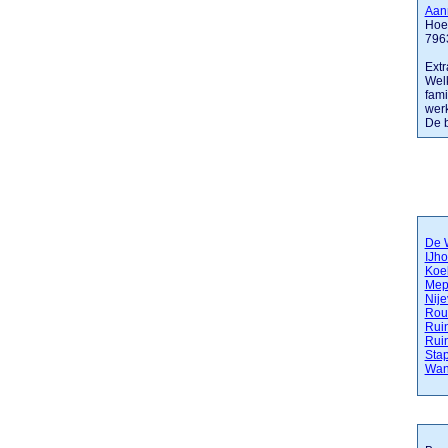
Aan
Hoek
796
Extr
Welk
fami
werk
De b
De 
IJho
Koe
Mep
Nij
Rou
Rui
Rui
Stap
Wan