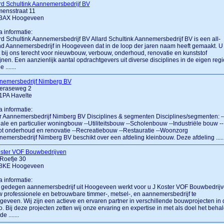
rd Schultink Aannemersbedrijf BV
mensstraat 11
3AX Hoogeveen
a informatie:
rd Schultink Aannemersbedrijf BV Allard Schultink Aannemersbedrijf BV is een all-
d Aannemersbedrijf in Hoogeveen dat in de loop der jaren naam heeft gemaakt. U
 bij ons terecht voor nieuwbouw, verbouw, onderhoud, renovatie en kunststof
jnen. Een aanzienlijk aantal opdrachtgevers uit diverse disciplines in de eigen regi
 .......
nemersbedrijf Nimberg BV
eraseweg 2
1PA Havelte
a informatie:
 Aannemersbedrijf Nimberg BV Disciplines & segmenten Disciplines/segmenten: -
ale en particulier woningbouw --Utiliteitsbouw --Scholenbouw --Industriële bouw --
t onderhoud en renovatie --Recreatiebouw --Restauratie --Woonzorg
emersbedrijf Nimberg BV beschikt over een afdeling kleinbouw. Deze afdeling ......
oster VOF Bouwbedrijven
Roefje 30
8KE Hoogeveen
a informatie:
 gedegen aannemersbedrijf uit Hoogeveen werkt voor u J Koster VOF Bouwbedrij
w professionele en betrouwbare timmer-, metsel-, en aannemersbedrijf te
eveen. Wij zijn een actieve en ervaren partner in verschillende bouwprojecten in 
o. Bij deze projecten zetten wij onze ervaring en expertise in met als doel het beha
e .......