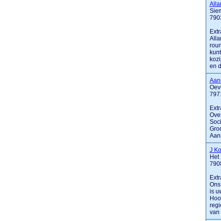
Alla
Sie
790
Extr
Alla
roun
kunt
kozi
en de
Aan
Oev
797
Extr
Over
Soci
Groo
Aann
J K
Het 
790
Extr
Ons
is u
Hoog
regi
van d