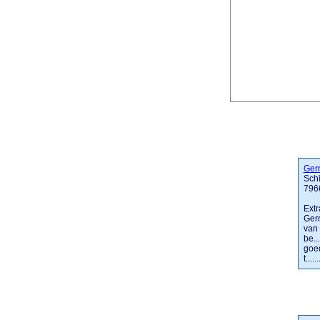
Gerr
Sch
796
Extr
Gerr
van 
be..
goed
t......