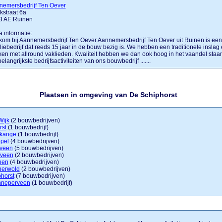
nemersbedrijf Ten Oever
straat 6a
3 AE Ruinen
a informatie:
om bij Aannemersbedrijf Ten Oever Aannemersbedrijf Ten Oever uit Ruinen is een
liebedrijf dat reeds 15 jaar in de bouw bezig is. We hebben een traditionele inslag
en met allround vaklieden. Kwaliteit hebben we dan ook hoog in het vaandel staan
elangrijkste bedrijfsactiviteiten van ons bouwbedrijf .......
Plaatsen in omgeving van De Schiphorst
Wijk
(2 bouwbedrijven)
rst
(1 bouwbedrijf)
kange
(1 bouwbedrijf)
pel
(4 bouwbedrijven)
eveen
(5 bouwbedrijven)
veen
(2 bouwbedrijven)
nen
(4 bouwbedrijven)
nerwold
(2 bouwbedrijven)
horst
(7 bouwbedrijven)
neperveen
(1 bouwbedrijf)