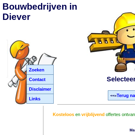
Bouwbedrijven in
Diever
Zoeken
Selectee
Contact
Disclaimer
Terug na
<<=
Links
Kosteloos
en
vrijblijvend
offertes ontva
Ma