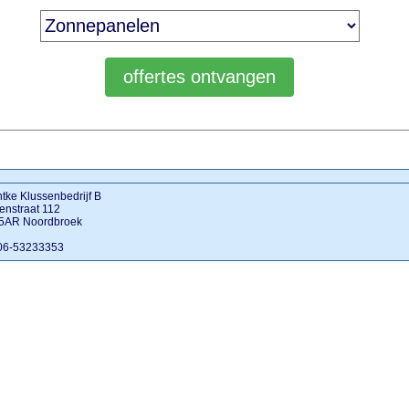
tke Klussenbedrijf B
enstraat 112
5AR Noordbroek
 06-53233353