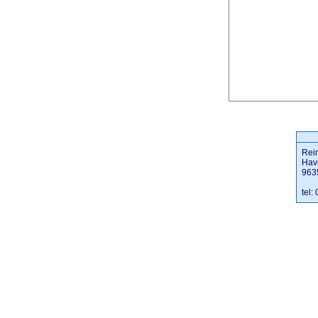
Rein
Hav
963
tel: