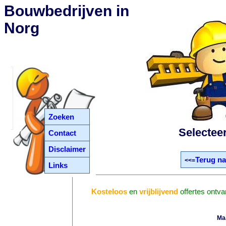
Bouwbedrijven in
Norg
Zoeken
Selectee
Contact
Disclaimer
Terug na
<<=
Links
Kosteloos
en
vrijblijvend
offertes ontv
Ma