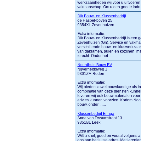
werkzaamheden wij voor u uitvoeren
vakmanschap. Om u een goede indruk t
Dik Bouw- en Klussenbedrijf
de Haspel-boven 25
9354XL Zevenhuizen
Extra informatie:
Dik Bouw- en Klussenbedrijf is een g
Zevenhuizen (Gn). Service en vakman
verschillende bouw- en kluswerkzaam
van dakramen, puien en kozijnen, ma
terecht. Onder het .......
Noordhuis Bouw BV
Nijverheidsweg 1
9301ZM Roden
Extra informatie:
Wij bieden zowel bouwkundige als in
combinatie van deze diensten kunnen
leveren wij ook bouwmaterialen voor 
advies kunnen voorzien. Kortom Noor
bouw, onder .......
Klussenbedrijf Eringa
Anna van Ewsumstraat 13
9351BL Leek
Extra informatie:
Wilt u snel, goed en vooral volgens 
ons aan het juiste adres. Met jarenla