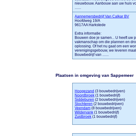
nieuwbouw. Aanbouw aan uw huis voo
.......
Aannemersbedrijf Van Calkar BV
Hoofdweg 19/A
9617AA Harkstede
Extra informatie:
Bouwen doe je samen... U heeft uw p
vakmanschap om die plannen en dro
oplossing. Of het nu gaat om een wo
verenigingsgebouw, we leveren maat
Bouwbedrijf van .......
Plaatsen in omgeving van Sappemeer
Hoogezand
(3 bouwbedrijven)
Noordbroek
(1 bouwbedrijf)
Siddeburen
(2 bouwbedrijven)
Slochteren
(2 bouwbedrijven)
Veendam
(8 bouwbedrijven)
Wildervank
(1 bouwbedrijf)
Zuidbroek
(1 bouwbedrijf)