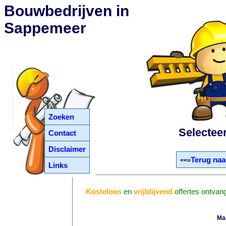
Bouwbedrijven in
Sappemeer
Zoeken
Selectee
Contact
Disclaimer
Terug naa
<<=
Links
Kosteloos
en
vrijblijvend
offertes ontvan
Ma