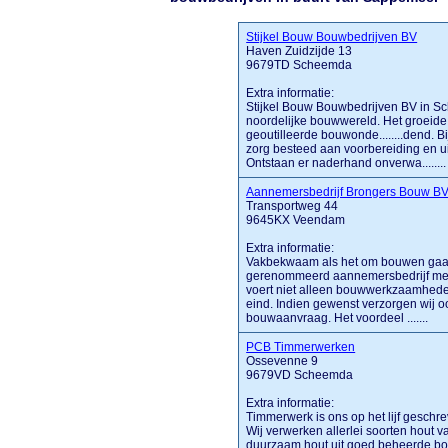
Stijkel Bouw Bouwbedrijven BV
Haven Zuidzijde 13
9679TD Scheemda
Extra informatie:
Stijkel Bouw Bouwbedrijven BV in Sch
noordelijke bouwwereld. Het groeide
geoutilleerde bouwonde........dend. 
zorg besteed aan voorbereiding en ui
Ontstaan er naderhand onverwa........
Aannemersbedrijf Brongers Bouw B
Transportweg 44
9645KX Veendam
Extra informatie:
Vakbekwaam als het om bouwen gaat
gerenommeerd aannemersbedrijf met 
voert niet alleen bouwwerkzaamheden
eind. Indien gewenst verzorgen wij 
bouwaanvraag. Het voordeel .......
PCB Timmerwerken
Ossevenne 9
9679VD Scheemda
Extra informatie:
Timmerwerk is ons op het lijf geschr
Wij verwerken allerlei soorten hout v
duurzaam hout uit goed beheerde bo