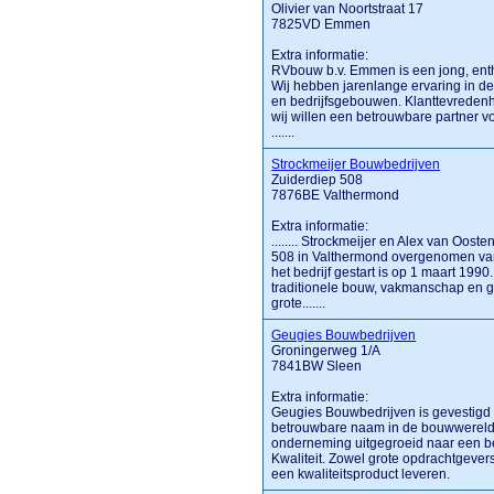
Olivier van Noortstraat 17
7825VD Emmen
Extra informatie:
RVbouw b.v. Emmen is een jong, enth
Wij hebben jarenlange ervaring in 
en bedrijfsgebouwen. Klanttevredenhe
wij willen een betrouwbare partner v
.......
Strockmeijer Bouwbedrijven
Zuiderdiep 508
7876BE Valthermond
Extra informatie:
........ Strockmeijer en Alex van Oos
508 in Valthermond overgenomen van
het bedrijf gestart is op 1 maart 199
traditionele bouw, vakmanschap en geb
grote.......
Geugies Bouwbedrijven
Groningerweg 1/A
7841BW Sleen
Extra informatie:
Geugies Bouwbedrijven is gevestigd 
betrouwbare naam in de bouwwereld.
onderneming uitgegroeid naar een b
Kwaliteit. Zowel grote opdrachtgever
een kwaliteitsproduct leveren.