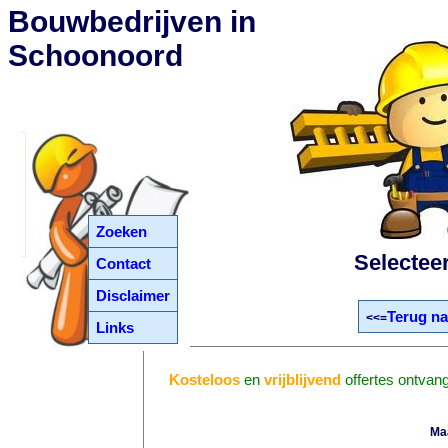
Bouwbedrijven in
Schoonoord
Zoeken
Selectee
Contact
Disclaimer
Terug na
<<=
Links
Kosteloos
en
vrijblijvend
offertes ontvan
Ma