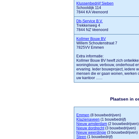
Klussenbedrijf Sieben
Schooldijk 114
7844 KA Veenoord
Db-Service B.V.
Trekkenweg 4
7844 NZ Veenoord
Kollmer Bouw BV
Willem Schoutenstraat 7
7825VV Emmen
Extra informatie:
Kollmer Bouw BV heeft zich ontwikkel
woningbouw, verbouw, onderhoud en 
ervaring. Ieder bouwproject, iedere w
mensen die er gaan wonen, werken of 
uw kantoor .......
Plaatsen in 
Emmen
(8 bouwbedrijven)
Klazienaveen
(1 bouwbedrijf)
Nieuw amsterdam
(2 bouwbedrijven)
Nieuw dordrecht
(3 bouwbedrijven)
Nieuw weerdinge
(3 bouwbedrijven)
Sleen
(1 bouwbedrijf)