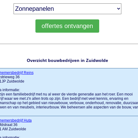
Overzicht bouwbedrijven in Zuidwolde
nemersbedrijf Reins
strieweg 36
1JP Zuidwolde
a informatie:
zijn een familiebedrijf met nu al weer de vierde generatie aan het roer. Een mooi
ijf waar we met z'n allen trots op zijn. Een bedrijf met veel kennis, ervaring en
manschap op het gebied van nieuwbouw, verbouw, onderhoud, renovatie, duurza
en en van meubels, interieurbouw. We beheersen alle aspecten van de bouw, va
nemersbedrijf Huta
dstraat 36
1 AM Zuidwolde
a informatie: