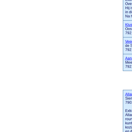
Over
Hij 
in d
Na h
Klus
Oos
792
Vee
de 
792
Aann
Mee
792
Alla
Sie
790
Extr
Alla
roun
kunt
kozi
en de