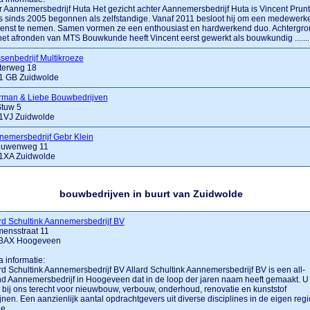
 Aannemersbedrijf Huta Het gezicht achter Aannemersbedrijf Huta is Vincent Prunt
is sinds 2005 begonnen als zelfstandige. Vanaf 2011 besloot hij om een medewerk
ienst te nemen. Samen vormen ze een enthousiast en hardwerkend duo. Achtergro
et afronden van MTS Bouwkunde heeft Vincent eerst gewerkt als bouwkundig .......
senbedrijf Multikroeze
terweg 18
1 GB Zuidwolde
rman & Liebe Bouwbedrijven
Stuw 5
1VJ Zuidwolde
emersbedrijf Gebr Klein
uwenweg 11
1XA Zuidwolde
bouwbedrijven in buurt van Zuidwolde
rd Schultink Aannemersbedrijf BV
mensstraat 11
3AX Hoogeveen
a informatie:
rd Schultink Aannemersbedrijf BV Allard Schultink Aannemersbedrijf BV is een all-
d Aannemersbedrijf in Hoogeveen dat in de loop der jaren naam heeft gemaakt. U
 bij ons terecht voor nieuwbouw, verbouw, onderhoud, renovatie en kunststof
jnen. Een aanzienlijk aantal opdrachtgevers uit diverse disciplines in de eigen regi
 .......