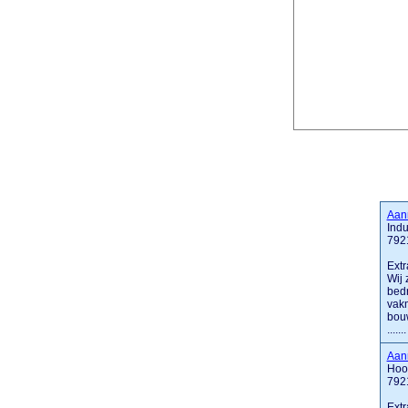
Aan
Indu
792
Extr
Wij 
bedr
vak
bouw
.......
Aan
Hoof
792
Extr