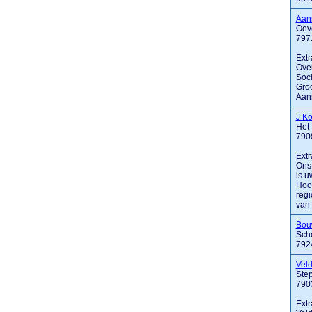
Aan
Oev
797
Extr
Over
Soci
Groo
Aann
J K
Het 
790
Extr
Ons
is u
Hoog
regi
van d
Bouw
Sch
792
Vel
Ste
790
Extr