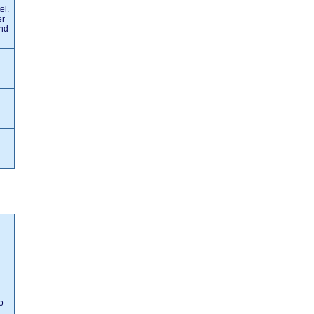
el.
er
nd
o