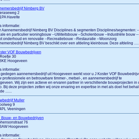
nemersbedrijf Nimberg BV
eraseweg 2
1PA Havelte
a informatie:
 Aannemersbedrijf Nimberg BV Disciplines & segmenten Disciplines/segmenten: -
ale en particulier woningbouw --Utiliteitsbouw --Scholenbouw --Industriële bouw --
t onderhoud en renovatie --Recreatiebouw --Restauratie --Woonzorg
emersbedrijf Nimberg BV beschikt over een afdeling kleinbouw. Deze afdeling ......
oster VOF Bouwbedrijven
Roefje 30
8KE Hoogeveen
a informatie:
 gedegen aannemersbedrijf uit Hoogeveen werkt voor u J Koster VOF Bouwbedrij
w professionele en betrouwbare timmer-, metsel-, en aannemersbedrijf te
eveen. Wij zijn een actieve en ervaren partner in verschillende bouwprojecten in 
o. Bij deze projecten zetten wij onze ervaring en expertise in met als doel het beha
e .......
bedrijf Muller
oolweg 9
4PL Veeningen
d Bouw- en Bouwbedrijven
phensonstraat 76
3AW Hoogeveen
a informatie: